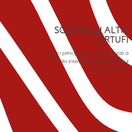
SCOPRI GLI ALTRI
TARTUFI
Ecco i principali tartufi apprezzati a
livello internazionale presenti sul
territorio italiano.