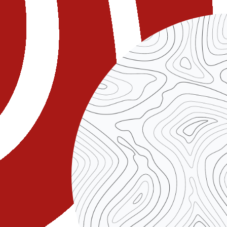
secondo il poeta Giovenale, l
fulmine scagliato da Giove vi
ritenevano che per trovare il
cercare il punto dove fosse 