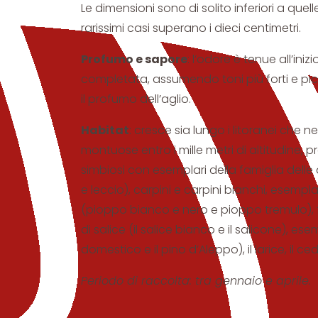
Le dimensioni sono di solito inferiori a quell
rarissimi casi superano i dieci centimetri.
Profumo e sapore
: l’odore è tenue all’ini
completata, assumendo toni più forti e p
il profumo dell’aglio.
Habitat
: cresce sia lungo i litoranei che ne
montuose entro i mille metri di altitudine, pr
simbiosi con esemplari della famiglia delle 
e leccio), carpini e carpini bianchi, esempla
(pioppo bianco e nero e pioppo tremulo), fa
di salice (il salice bianco e il salicone), esem
domestico e il pino d’Aleppo), il larice, il ce
Periodo di raccolta: tra gennaio e aprile.