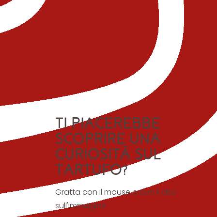
TI PIACEREBBE
SCOPRIRE UNA
CURIOSITÀ SUL
TARTUFO?
Gratta con il mouse o con il dito
sull'immagine