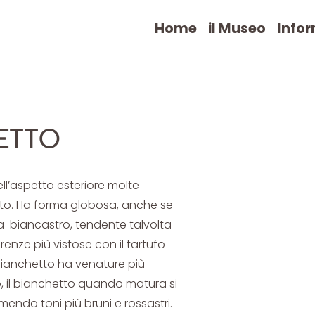
Home
il Museo
Infor
ETTO
ell’aspetto esteriore molte
iato. Ha forma globosa, anche se
cra-biancastro, tendente talvolta
fferenze più vistose con il tartufo
 bianchetto ha venature più
o, il bianchetto quando matura si
umendo toni più bruni e rossastri.