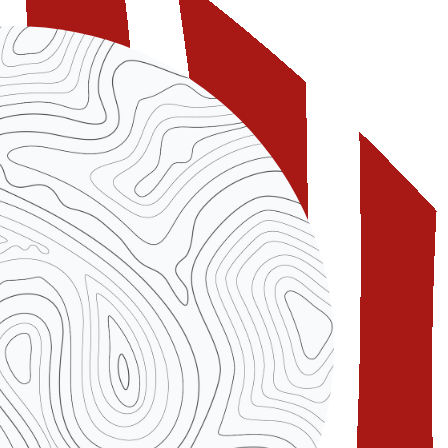
’origine del tartufo si deve a un
cino ad una quercia. Gli antichi
 tartufo fosse necessario
caduto un fulmine.