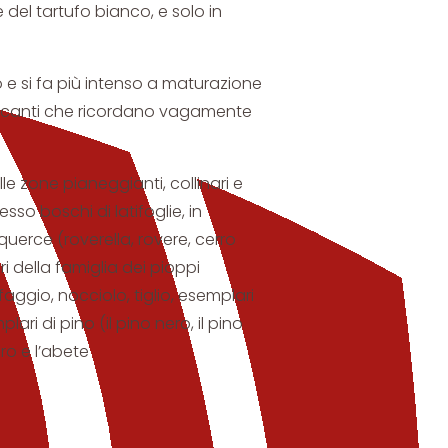
e del tartufo bianco, e solo in
zio e si fa più intenso a maturazione
iccanti che ricordano vagamente
lle zone pianeggianti, collinari e
esso boschi di latifoglie, in
querce (roverella, rovere, cerro
ri della famiglia dei pioppi
ggio, nocciolo, tiglio, esemplari
plari di pino (il pino nero, il pino
dro e l’abete